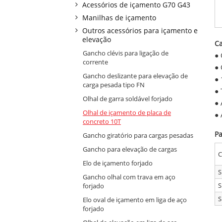
Acessórios de içamento G70 G43
Manilhas de içamento
Outros acessórios para içamento e
elevação
Ca
Gancho clévis para ligação de
● 
corrente
● 
Gancho deslizante para elevação de
● 
carga pesada tipo FN
● 
Olhal de garra soldável forjado
● 
Olhal de içamento de placa de
● 
concreto 10T
P
Gancho giratório para cargas pesadas
Gancho para elevação de cargas
C
Elo de içamento forjado
S
Gancho olhal com trava em aço
S
forjado
S
Elo oval de içamento em liga de aço
forjado