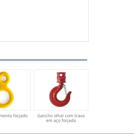
amento forjado
Gancho olhal com trava
em aço forjado