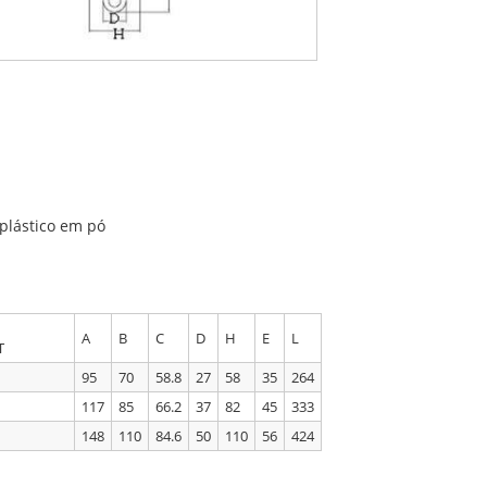
plástico em pó
A
B
C
D
H
E
L
T
95
70
58.8
27
58
35
264
117
85
66.2
37
82
45
333
148
110
84.6
50
110
56
424