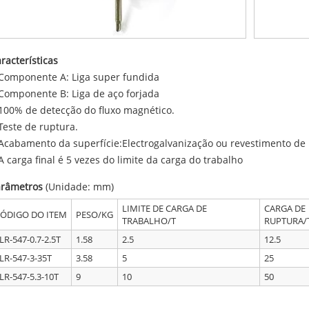
racterísticas
Componente A: Liga super fundida
Componente B: Liga de aço forjada
100% de detecção do fluxo magnético.
Teste de ruptura.
Acabamento da superfície:Electrogalvanização ou revestimento de 
A carga final é 5 vezes do limite da carga do trabalho
arâmetros
(Unidade: mm)
LIMITE DE CARGA DE
CARGA DE
ÓDIGO DO ITEM
PESO/KG
TRABALHO/T
RUPTURA/
LR-547-0.7-2.5T
1.58
2.5
12.5
LR-547-3-35T
3.58
5
25
LR-547-5.3-10T
9
10
50