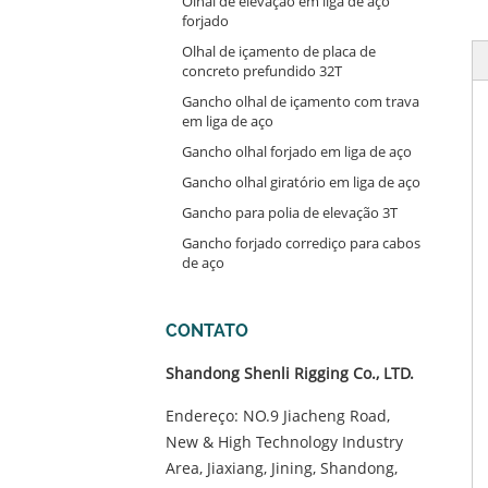
Olhal de elevação em liga de aço
forjado
Olhal de içamento de placa de
concreto prefundido 32T
Gancho olhal de içamento com trava
em liga de aço
Gancho olhal forjado em liga de aço
Gancho olhal giratório em liga de aço
Gancho para polia de elevação 3T
Gancho forjado corrediço para cabos
de aço
CONTATO
Shandong Shenli Rigging Co., LTD.
Endereço: NO.9 Jiacheng Road,
New & High Technology Industry
Area, Jiaxiang, Jining, Shandong,