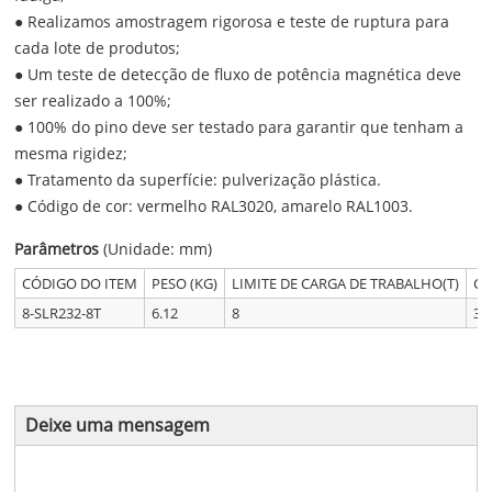
● Realizamos amostragem rigorosa e teste de ruptura para
cada lote de produtos;
● Um teste de detecção de fluxo de potência magnética deve
ser realizado a 100%;
● 100% do pino deve ser testado para garantir que tenham a
mesma rigidez;
● Tratamento da superfície: pulverização plástica.
● Código de cor: vermelho RAL3020, amarelo RAL1003.
Parâmetros
(Unidade: mm)
CÓDIGO DO ITEM
PESO (KG)
LIMITE DE CARGA DE TRABALHO(T)
CA
8-SLR232-8T
6.12
8
32
Deixe uma mensagem