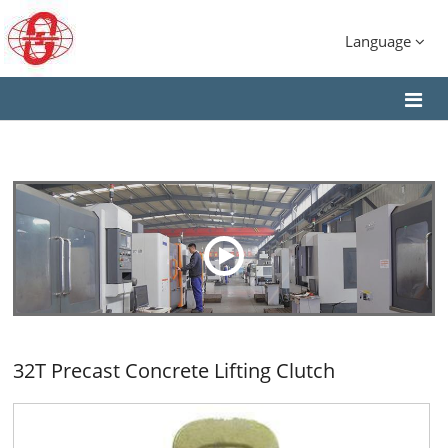
Language
32T Precast Concrete Lifting Clutch