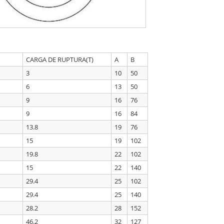
CARGA DE RUPTURA(T)
A
B
3
10
50
6
13
50
9
16
76
9
16
84
13.8
19
76
15
19
102
19.8
22
102
15
22
140
29.4
25
102
29.4
25
140
28.2
28
152
46.2
32
127