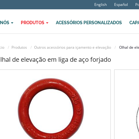
English
Español
P
 NÓS
PRODUTOS
ACESSÓRIOS PERSONALIZADOS
CAP
cio
Produtos
Outros acessórios para içamento e elevação
Olhal de el
lhal de elevação em liga de aço forjado