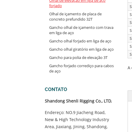
Olhal de elevação em liga de aço
forjado
S
Olhal de içamento de placa de
S
concreto prefundido 32T
S
Gancho olhal de içamento com trava
S
em liga de aço
S
Gancho olhal forjado em liga de aço
S
Gancho olhal giratório em liga de aço
S
Gancho para polia de elevação 3T
Gancho forjado corrediço para cabos
A 
de aço
CONTATO
Shandong Shenli Rigging Co., LTD.
Endereço: NO.9 Jiacheng Road,
New & High Technology Industry
Area, Jiaxiang, Jining, Shandong,