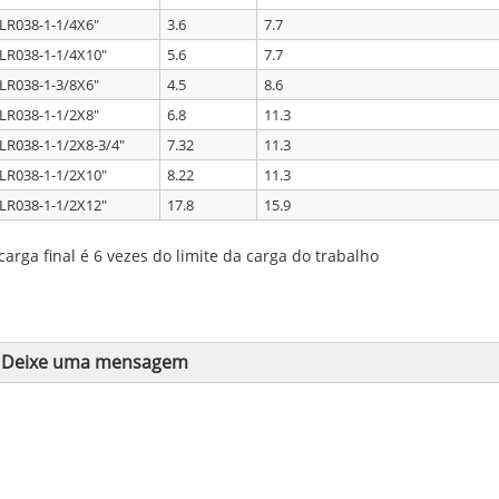
LR038-1-1/4X6"
3.6
7.7
LR038-1-1/4X10"
5.6
7.7
LR038-1-3/8X6"
4.5
8.6
LR038-1-1/2X8"
6.8
11.3
LR038-1-1/2X8-3/4"
7.32
11.3
LR038-1-1/2X10"
8.22
11.3
LR038-1-1/2X12"
17.8
15.9
carga final é 6 vezes do limite da carga do trabalho
Deixe uma mensagem