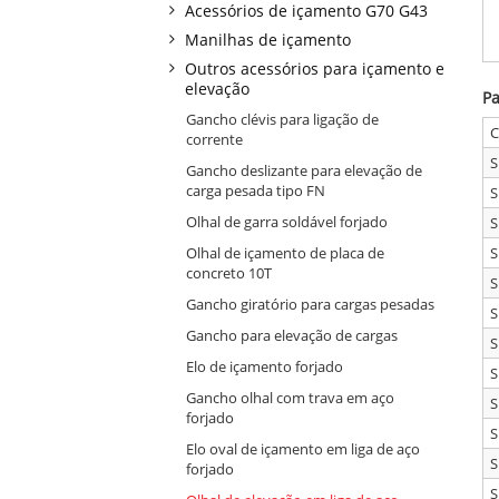
Acessórios de içamento G70 G43
Manilhas de içamento
Outros acessórios para içamento e
elevação
P
Gancho clévis para ligação de
C
corrente
S
Gancho deslizante para elevação de
carga pesada tipo FN
S
Olhal de garra soldável forjado
S
S
Olhal de içamento de placa de
concreto 10T
S
Gancho giratório para cargas pesadas
S
Gancho para elevação de cargas
S
Elo de içamento forjado
S
Gancho olhal com trava em aço
S
forjado
S
Elo oval de içamento em liga de aço
S
forjado
S