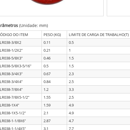
arâmetros
(Unidade: mm)
ÓDIGO DO ITEM
PESO (KG)
LIMITE DE CARGA DE TRABALHO(T)
LR038-3/8X2
0.11
0.5
LR038-1/2X2"
0.21
1
LR038-5/8X3"
0.46
1.5
LR038-5/8X3-5/16"
0.5
1.5
LR038-3/4X3"
0.67
2.3
LR038-3/4X4"
0.84
2.5
LR038-7/8X4"
1.2
3.3
LR038-7/8X5-1/2"
1.55
2.5
LR038-1X4"
1.59
4.9
LR038-1X5-1/2"
2.1
4.9
LR038-1-1/8X6"
2.87
4.7
LR038-1-1/4X5"
3.1
7.7