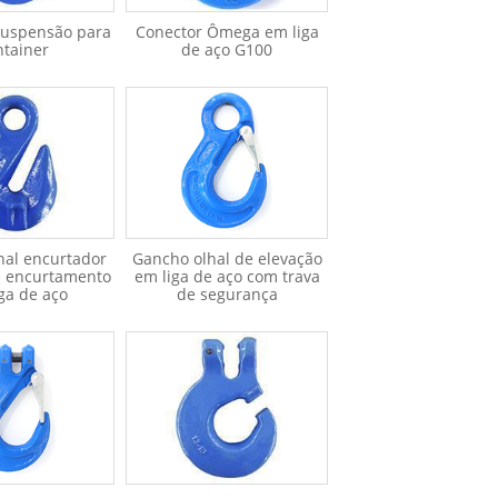
suspensão para
Conector Ômega em liga
ntainer
de aço G100
hal encurtador
Gancho olhal de elevação
e encurtamento
em liga de aço com trava
ga de aço
de segurança