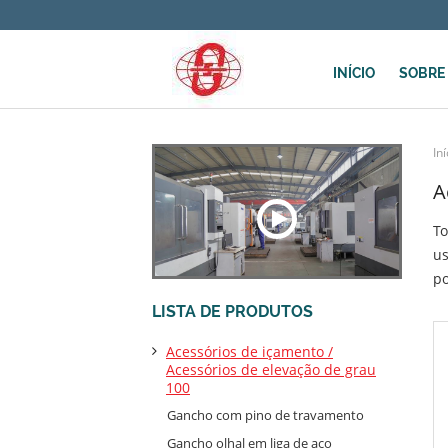
INÍCIO
SOBRE
Iní
A
To
us
po
LISTA DE PRODUTOS
Acessórios de içamento /
Acessórios de elevação de grau
100
Gancho com pino de travamento
Gancho olhal em liga de aço