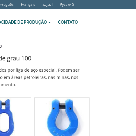
ortuguês
Français
العربية
Русский
ACIDADE DE PRODUÇÃO
CONTATO
0
de grau 100
os por liga de aço especial. Podem ser
o em áreas petroleiras, nas minas, nos
çamento.