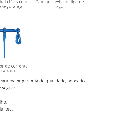
hal clévis com
Gancho clévis em liga de
e segurança
aço
or de corrente
 catraca
Para maior garantia de qualidade, antes do
e segue:
lho.
a lote.