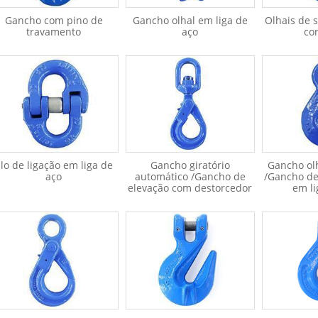
Gancho com pino de
Gancho olhal em liga de
Olhais de 
travamento
aço
co
lo de ligação em liga de
Gancho giratório
Gancho ol
aço
automático /Gancho de
/Gancho d
elevação com destorcedor
em li