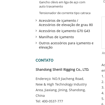
G
Gancho clévis em liga de aço com
auto travamento
Tensionador de corrente tipo catraca
Acessórios de içamento /
Acessórios de elevação de grau 80
Acessórios de içamento G70 G43
Manilhas de içamento
Outros acessórios para içamento e
elevação
A
CONTATO
Ac
Shandong Shenli Rigging Co., LTD.
en
1.
Endereço: NO.9 Jiacheng Road,
2.
New & High Technology Industry
3.
Area, Jiaxiang, Jining, Shandong,
4.
China
5.
Tel:
400-0537-777
6.