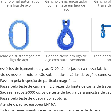
ancho olhal automático
Gancho clévis encurtador
Gancho ol
em liga de aço
com engate em liga de
trava d
aço
nelão de sustentação em
Gancho clévis em liga de
Tensionad
liga de aço
aço com auto travamento
tipo
essórios de içamento de grau G100 são forjados na nossa fábrica. 
vio os nossos produtos são submetidos a várias detecções como s
 Passam pela inspeção de partícula magnética.
 Passa pelo teste de carga em 2.5 vezes do limite de carga de traba
 São realizados 20000 ciclos de teste de fadiga para amostra de cad
 Passa pelo teste de quebra por ruptura.
 Atende o padrão europeu EN167.
 Todos os revestimentos e eixos passam pelo teste de dureza